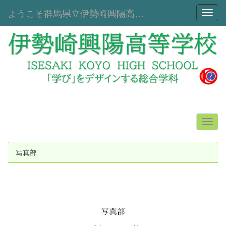
ようこそ群馬県立伊勢崎興陽高等学校へ！
Toggl
写真部