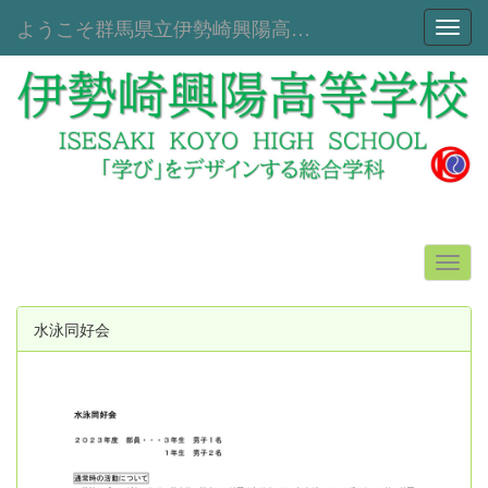
ようこそ群馬県立伊勢崎興陽高等学校へ！
Toggl
水泳同好会