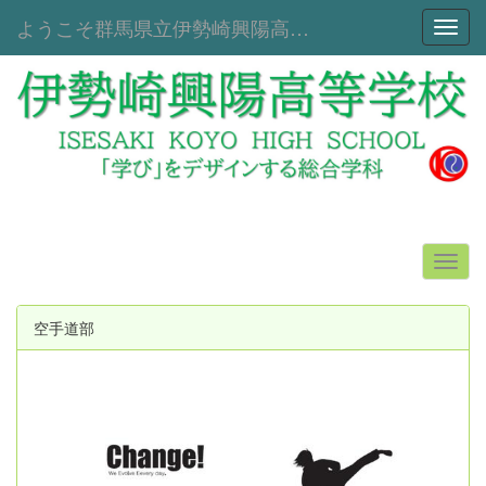
ようこそ群馬県立伊勢崎興陽高等学校へ！
Toggl
空手道部