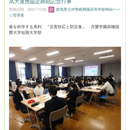
高大連携協定締結記念行事
投稿日時 : 2021/11/02
群馬県立伊勢崎興陽高等学校Webペー
ジ管理者
食を科学する系列 『災害対応と防災食』 共愛学園前橋国
際大学短期大学部