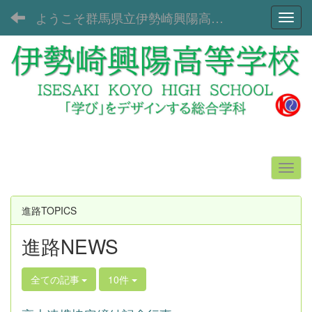
ようこそ群馬県立伊勢崎興陽高等学校へ！
Toggl
進路TOPICS
進路NEWS
全ての記事
10件