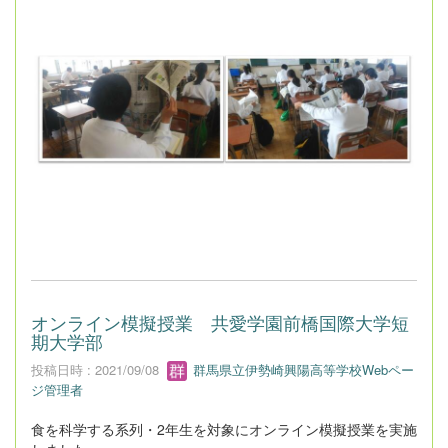
オンライン模擬授業 共愛学園前橋国際大学短
期大学部
投稿日時 : 2021/09/08
群馬県立伊勢崎興陽高等学校Webペー
ジ管理者
食を科学する系列・2年生を対象にオンライン模擬授業を実施