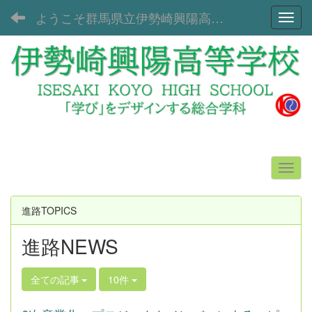
ようこそ群馬県立伊勢崎興陽高等学校へ！
Toggl
進路TOPICS
進路NEWS
全ての記事
10件